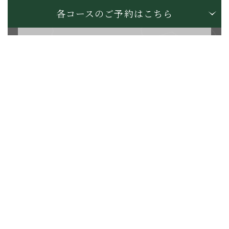
ご覧いただけます
各コースのご予約はこちら
由仁コース
0123-83-2777
Web予約
Hole No.17
Hole No.1