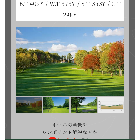
B.T 409Y / W.T 373Y / S.T 353Y / G.T
298Y
ホールの全景や
ワンポイント解説などを
YouTube
でも