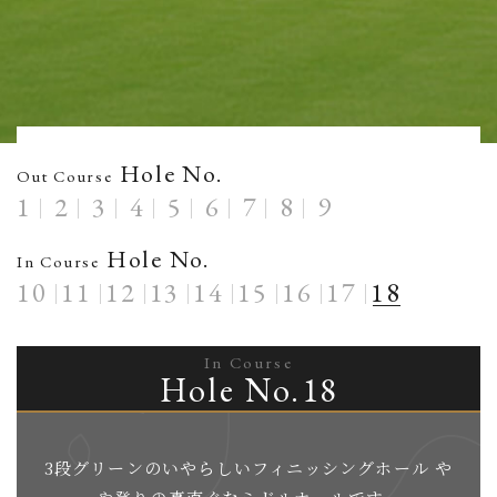
Hole No.
Out Course
1
2
3
4
5
6
7
8
9
Hole No.
In Course
10
11
12
13
14
15
16
17
18
In Course
Hole No.18
3段グリーンのいやらしいフィニッシングホール や